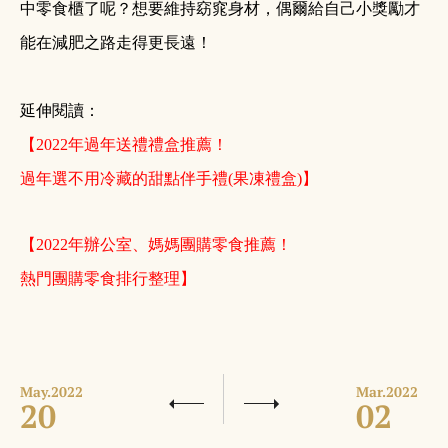
中零食櫃了呢？想要維持窈窕身材，偶爾給自己小獎勵才
能在減肥之路走得更長遠！
延伸閱讀：
【
2022
年過年送禮禮盒推薦！
】
過年選不用冷藏的甜點伴手禮(
果凍禮盒)
【2022
年辦公室、媽媽團購零食推薦！
熱門團購零食排行整理】
May.
2022
Mar.
2022
20
02