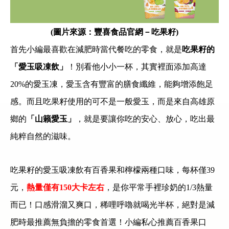
(圖片來源：豐喜食品官網－吃果籽)
首先小編最喜歡在減肥時當代餐吃的零食，就是
吃果籽的
「愛玉吸凍飲」
！別看他小小一杯，其實裡面添加高達
20%
的愛玉凍，愛玉含有豐富的膳食纖維，能夠增添飽足
感。而且吃果籽使用的可不是一般愛玉，而是來自高雄原
鄉的
「山籟愛玉」
，就是要讓你吃的安心、放心，吃出最
純粹自然的滋味。
吃果籽的愛玉吸凍飲有百香果和檸檬兩種口味，每杯僅
39
元，
熱量僅有
150
大卡左右
，是你平常手裡珍奶的
1/3
熱量
而已！口感滑溜又爽口，稀哩呼嚕就喝光半杯，絕對是減
肥時最推薦無負擔的零食首選！小編私心推薦百香果口