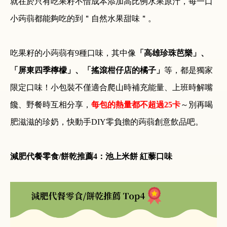
就在於只有吃果籽不惜成本添加高比例水果原汁，每一口
小蒟蒻都能夠吃的到＂自然水果甜味＂。
吃果籽的小蒟蒻有
9
種口味，其中像
「高雄珍珠芭樂」、
「屏東四季檸檬」、「搖滾柑仔店的橘子」
等，都是獨家
限定口味！小包裝不僅適合爬山時補充能量、上班時解嘴
饞、野餐時互相分享，
每包的熱量都不超過
25
卡
～別再喝
肥滋滋的珍奶，快動手
DIY
零負擔的蒟蒻創意飲品吧。
減肥代餐零食
/
餅乾推薦
4
：池上米餅 紅藜口味