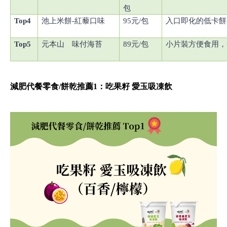
包
Top4
池上米餅
-
紅藜口味
95
元
/
包
入口即化的低卡餅
Top5
元本山 味付海苔
89
元
/
包
小片裝方便食用，
減肥代餐零食
/
餅乾推薦
1
：吃果籽 愛玉吸凍飲