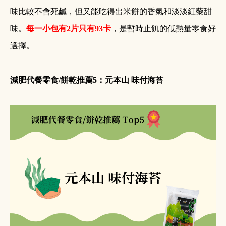
味比較不會死鹹，但又能吃得出米餅的香氣和淡淡紅藜甜
味。
每一小包有
2
片只有
93
卡
，是暫時止飢的低熱量零食好
選擇。
減肥代餐零食
/
餅乾推薦
5
：元本山 味付海苔