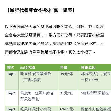
【減肥代餐零食
/
餅乾推薦一覽表】
以下要推薦給大家的減肥可以吃的零食、餅乾，都可以在
全台各大量販店購買，非常方便好取得！只要跟著小編選
購熱量較低的零食／餅乾，就能輕鬆吃出窈窕好身材，不
用節食又能夠有滿滿飽足感不挨餓！真的太幸福了～
排名
品項名稱
售價
推薦原因
Top1
吃果籽 愛玉吸凍飲
39
元
/
杯
杯裝不沾手，愛玉
（百香
/
檸檬）
一杯
150
卡。
Top2
萬歲牌 無調味綜合
31
元
/
包
5
種類型堅果補充
堅果隨手包
Top3
吃果籽 果汁小蒟蒻
69-89
元
/
體積小方便隨身攜