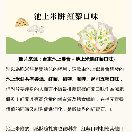
(圖片來源：台東池上農會－池上米餅紅藜口味)
別以為吃米餅是嬰幼兒的權利，這款由池上鄉農會研發的
池上米餅共有醬燒、紅藜、椒鹽、咖哩、起司五種口味
，
但對於要瘦身的人而言小編最推薦選擇紅藜口味作為減肥
餅乾！紅藜具有高含量的蛋白質及膳食纖維，在補充營養
價值的同時又能夠促進消化，是穀物界的紅寶石。a
池上米餅的口感酥脆扎實也很唰嘴，紅藜口味相較其他口