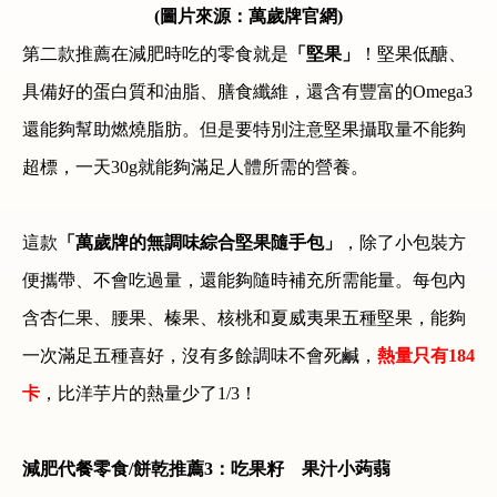
(圖片來源：萬歲牌官網)
第二款推薦在減肥時吃的零食就是
「堅果」
！堅果低醣、
具備好的蛋白質和油脂、膳食纖維，還含有豐富的
Omega3
還能夠幫助燃燒脂肪。但是要特別注意堅果攝取量不能夠
超標，一天
30g
就能夠滿足人體所需的營養。
這款
「萬歲牌的無調味綜合堅果隨手包」
，除了小包裝方
便攜帶、不會吃過量，還能夠隨時補充所需能量。每包內
含杏仁果、腰果、榛果、核桃和夏威夷果五種堅果，能夠
一次滿足五種喜好，沒有多餘調味不會死鹹，
熱量只有
184
卡
，比洋芋片的熱量少了
1/3
！
減肥代餐零食
/
餅乾推薦
3
：吃果籽 果汁小蒟蒻