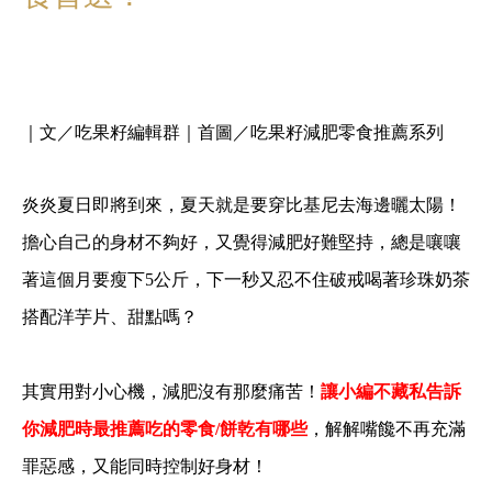
｜文／吃果籽編輯群｜首圖／吃果籽減肥零食推薦系列
炎炎夏日即將到來，夏天就是要穿比基尼去海邊曬太陽！
擔心自己的身材不夠好，又覺得減肥好難堅持，總是嚷嚷
著這個月要瘦下
5
公斤，下一秒又忍不住破戒喝著珍珠奶茶
搭配洋芋片、甜點嗎？
其實用對小心機，減肥沒有那麼痛苦！
讓小編不藏私告訴
你減肥時最推薦吃的零食
/
餅乾有哪些
，解解嘴饞不再充滿
罪惡感，又能同時控制好身材！