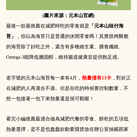
(圖片來源：元本山官網)
最後一款最推薦在減肥時吃的零食就是
「元本山味付海
苔」
，你以為海苔只是普通的休閒零食嗎！其實烘烤酥脆
的海苔除了好吃之外，還含有多種維生素、膳食纖維、
Omega-3
能降低膽固醇，維持腸道健康並提供飽足感。
老字號的元本山海苔每一束有
4
片，
熱量僅有
13
卡
，對於正
在減肥的人再適合不過。但是在吃的時候要控制數量，不
然一包接著一包下來熱量還是很可觀喔！
看完小編推薦最適合做為減肥代餐的零食、餅乾的五項低
熱量選擇，是不是也蠢蠢欲動要囤貨放在辦公室抽屜跟家