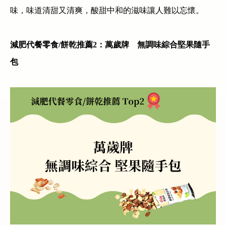
味，味道清甜又清爽，酸甜中和的滋味讓人難以忘懷。
減肥代餐零食
/
餅乾推薦
2
：萬歲牌 無調味綜合堅果隨手
包