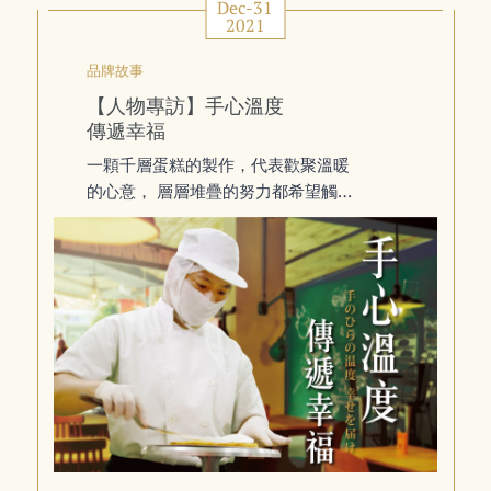
Dec-31
2021
品牌故事
【人物專訪】手心溫度
傳遞幸福
一顆千層蛋糕的製作，代表歡聚溫暖
的心意， 層層堆疊的努力都希望觸動
每一位品嚐者的心，