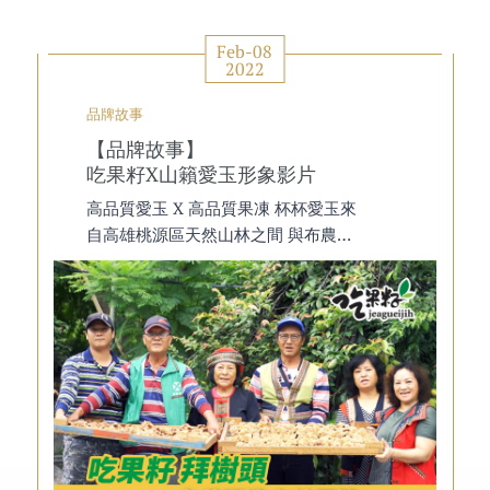
Feb-08
2022
品牌故事
【品牌故事】
吃果籽X山籟愛玉形象影片
高品質愛玉 X 高品質果凍 杯杯愛玉來
自高雄桃源區天然山林之間 與布農天
籟下長大的無毒愛玉