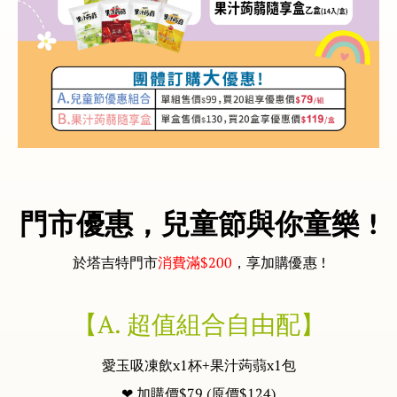
門市優惠，兒童節與你童樂 !
於塔吉特門市
消費滿$200
，享加購優惠 !
【A. 超值組合自由配】
愛玉吸凍飲x1杯+果汁蒟蒻x1包
❤ 加購價$79 (原價$124)