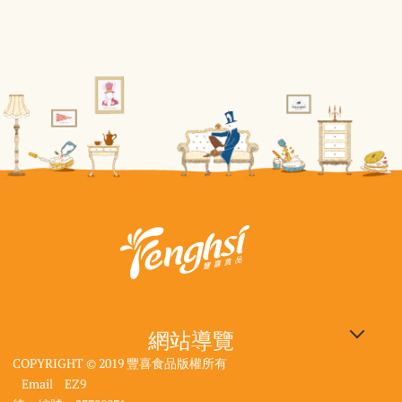
網站導覽
COPYRIGHT © 2019 豐喜食品版權所有
企業專區
豐喜食品：640雲林縣斗六
觀光工廠：640雲林縣斗六
大使館資訊
| 電話：05-557-1296
| 電話：05-557-4516
市工業路118號
市工業路118號
Email
EZ9
DIY線上預約
產品選購