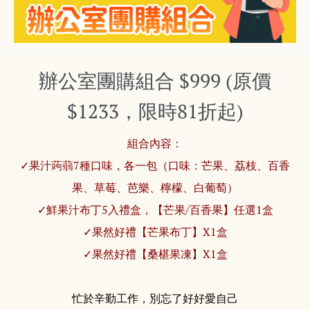
辦公室團購組合 $999 (原價
$1233，限時81折起)
組合內容：
✓果汁蒟蒻7種口味，各一包
（口味：芒果、荔枝、百香
果、草莓、芭樂、檸檬、白葡萄）
✓鮮果汁布丁5入禮盒，【芒果/百香果】任選1盒
✓果然好禮【芒果布丁】X1盒
✓果然好禮【桑椹果凍】X1盒
忙於辛勤工作，別忘了好好愛自己