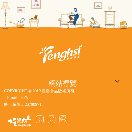
網站導覽
COPYRIGHT © 2019 豐喜食品版權所有
企業專區
豐喜食品：640雲林縣斗六
觀光工廠：640雲林縣斗六
大使館資訊
| 電話：05-557-1296
| 電話：05-557-4516
市工業路118號
市工業路118號
Email
EZ9
DIY線上預約
產品選購
| 客服信箱：
| 客服信箱：
統一編號：23780871
最新消息
聯絡我們
fancy.service@jelly.com.tw
touchedembassy.tw@gmail.com
購物須知
網站地圖