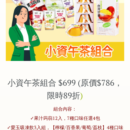
小資午茶組合 $699 (原價$786，
限時89折
)
組合內容：
✓果汁蒟蒻12入，7種口味任選4包
✓愛玉吸凍飲3入組，【檸檬/百香果/葡萄/荔枝】4種口味