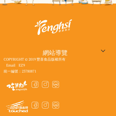
網站導覽
COPYRIGHT © 2019 豐喜食品版權所有
企業專區
豐喜食品：640雲林縣斗六
觀光工廠：640雲林縣斗六
大使館資訊
| 電話：05-557-1296
| 電話：05-557-4516
市工業路118號
市工業路118號
Email
EZ9
DIY線上預約
產品選購
| 客服信箱：
| 客服信箱：
統一編號：23780871
最新消息
聯絡我們
fancy.service@jelly.com.tw
touchedembassy.tw@gmail.com
購物須知
網站地圖