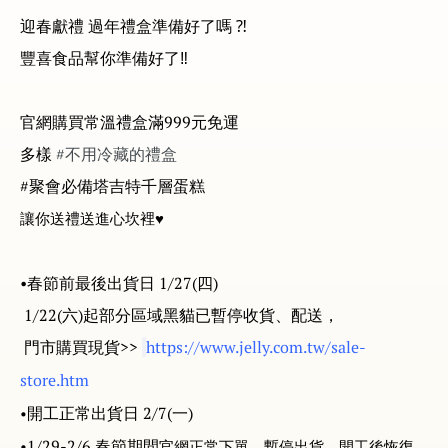
迎春獻禮 過年禮盒準備好了嗎
⁈
豐喜食品幫你準備好了‼
官網購買常溫禮盒滿
999
元免運
多樣
#
不用冷藏的禮盒
#聚會必備塔吉特千層蛋糕
讓你送禮送進心坎裡♥
•春節前最後出貨日
1/27(
四
)
1/22(六)起部分區域黑貓已暫停收貨、配送，
門市購買現貨>>
https://www.jelly.com.tw/sale-
store.htm
開工正常出貨日
2/7(
一
)
•
1/29-2/6
春節期間
•
官網正常下單、暫停出貨，開工後恢復