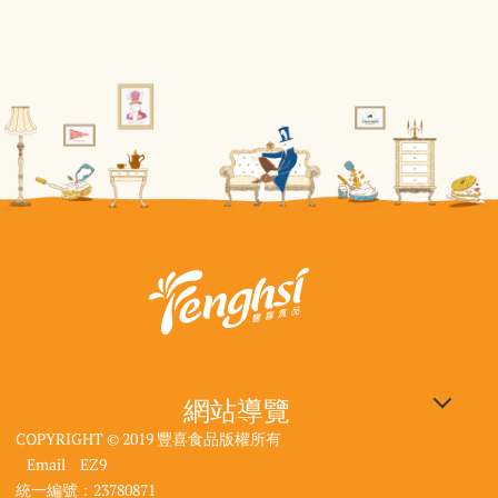
網站導覽
COPYRIGHT © 2019 豐喜食品版權所有
企業專區
豐喜食品：640雲林縣斗六
觀光工廠：640雲林縣斗六
大使館資訊
| 電話：05-557-1296
| 電話：05-557-4516
市工業路118號
市工業路118號
Email
EZ9
DIY線上預約
產品選購
| 客服信箱：
| 客服信箱：
統一編號：23780871