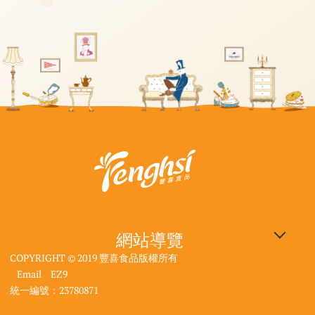
網站導覽
COPYRIGHT © 2019 豐喜食品版權所有
企業專區
豐喜食品：640雲林縣斗六
觀光工廠：640雲林縣斗六
大使館資訊
| 電話：05-557-1296
| 電話：05-557-4516
市工業路118號
市工業路118號
Email
EZ9
DIY線上預約
產品選購
| 客服信箱：
| 客服信箱：
統一編號：23780871
最新消息
聯絡我們
fancy.service@jelly.com.tw
touchedembassy.tw@gmail.com