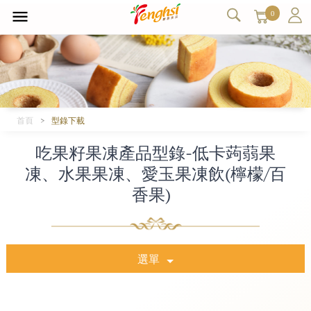
0
首頁
型錄下載
吃果籽果凍產品型錄-低卡蒟蒻果
凍、水果果凍、愛玉果凍飲(檸檬/百
香果)
選單